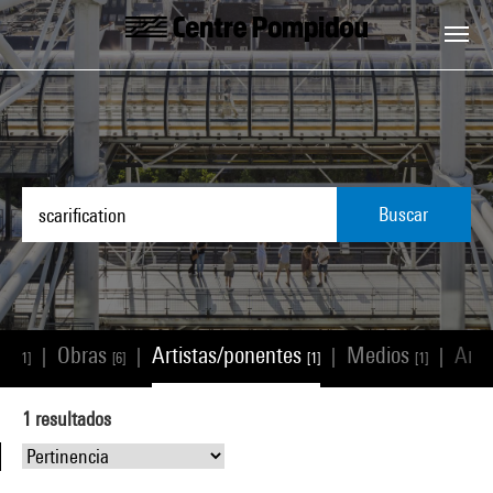
Skip to main content
Centre Pompidou
Buscar
os
Obras
Artistas/ponentes
Medios
Artí
|
|
|
|
[1]
[6]
[1]
[1]
1
resultados