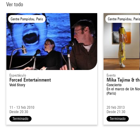
Ver todo
Centre Pompidou, Paris
Centre Pompidou, Pari
Espectáculo
Evento
Forced Entertainment
Mika Tajima & th
Void Story
Concierto
En el marco de
Un No
(Paris)
11 - 13 feb 2010
20 feb 2013
Desde 20:30
Desde 21:30
Terminado
Terminado