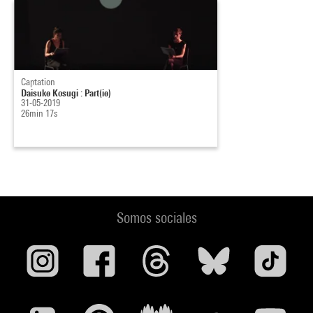
Captation
Daisuke Kosugi : Part(ie)
31-05-2019
26min 17s
Somos sociales