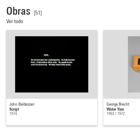
Obras
[51]
Ver todo
John Baldessari
George Brecht
Script
Water Yam
1974
1963 / 1972