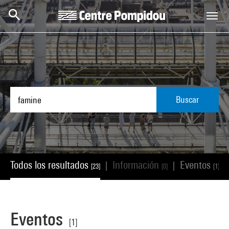
Skip to main content
Centre Pompidou
Buscar
Todos los resultados
Información
Eventos
|
|
|
[23]
[0]
[1]
Eventos
[1]