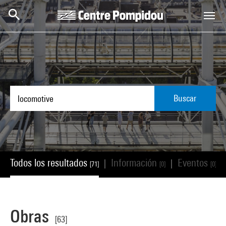
Skip to main content
Centre Pompidou
Buscar
Todos los resultados
Información
Eventos
|
|
|
[71]
[0]
[0]
Obras
[63]