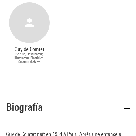
amicale, collection d'imprimés et de cartes postales,
photographies de jeunesse...
Une partie de la bibliothèque de Guy de Cointet complète
également ce fonds.
Guy de Cointet
Peintre, Dessinateur,
Illustrateur, Plasticien,
Créateur d'objets
Biografía
Guy de Cointet naît en 1934 à Paris. Après une enfance à