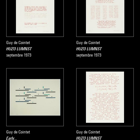
rejouées lors de plusieurs manifestations, notamment en
1985 au MoCA de Los Angeles, au CRAC de Sète en 2006, à
la Tate Modern de Londres en 2007, en 2008 au STUK de
Louvain et en 2010 à l'auditorium du Louvre.
Guy de Cointet
Guy de Cointet
HUZO LUMNST
HUZO LUMNST
septembre 1973
septembre 1973
Guy de Cointet
Guy de Cointet
Early...
HUZO LUMNST