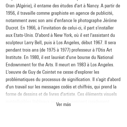
Oran (Algérie), il entame des études d'art à Nancy. A partir de
1956, il travaille comme graphiste en agence de publicité,
notamment avec son ami d'enfance le photographe Jérôme
Ducrot. En 1966, à l'invitation de celui-ci, il part s'installer
aux Etats-Unis. D'abord à New York, où il est l'assistant du
sculpteur Larry Bell, puis à Los Angeles, début 1967. Il sera
pendant trois ans (de 1975 à 1977) professeur à l'Otis Art
Institute. En 1980, il est lauréat d'une bourse du National
Endownment for the Arts. Il meurt en 1983 à Los Angeles.
L'oeuvre de Guy de Cointet ne cesse d'explorer les
problématiques du processus de signification. Il s'agit d'abord
d'un travail sur les messages codés et chiffrés, qui prend la
forme de dessins et de livres d'artiste. Ces éléments visuels
inintelligibles (tableaux ou textes) viennent rapidement
Ver más
s'intégrer à des performances où un acteur (plus souvent une
actrice) en explicite les messages indéchiffrables ("Espahor
Ledet Ku Uluner", "Cizegoh Tur Ndjmb", "The Paintings of