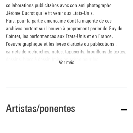
collaborations publicitaires avec son ami photographe
Jérôme Ducrot qui le fit venir aux Etats-Unis.
Puis, pour la partie américaine dont la majorité de ces
archives portent sur l'oeuvre à proprement parler de Guy de
Cointet, les performances aux Etats-Unis et en France,
l'oeuvre graphique et les livres d'artiste ou publications :
carnets de recherches, notes, tapuscrits, brouillons de textes,
dessins, blocs à dessin (mise en scène pour les
Ver más
performances, décors, costumes, dialogues, travail sur les
codes et alphabets...), reportages photographiques (actrices
et acteurs jouant lors de représentations dans des galeries,
théâtres, répétitions), vidéos de performances, cartons
d'invitation, programmes, dépliants pour des expositions ou
Artistas/ponentes
performances, publications dans des revues et magazines,
correspondances, maquettes de livres.
Enfin, le fonds contient des archives plus personnelles :
documents administratifs, financiers, correspondance