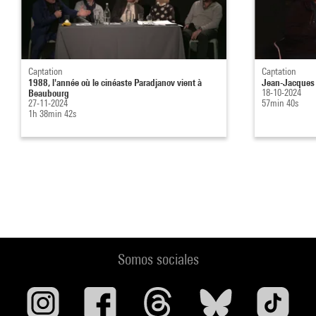
Captation
Captation
1988, l'année où le cinéaste Paradjanov vient à
Jean-Jacques 
Beaubourg
18-10-2024
27-11-2024
57min 40s
1h 38min 42s
Somos sociales