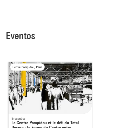
Eventos
Centre Pompidou, Paris
Encuentros
Le Centre Pompidou et le défi du Total
Design : le Forum du Centre entre