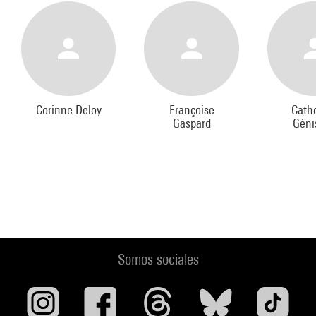
Corinne Deloy
Françoise
Cath
Gaspard
Géni
Somos sociales