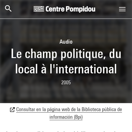
Skip to main content
Centre Pompidou
Audio
Le champ politique, du
local à l'international
2005
Consultar en la página web de la Biblioteca pública de
información (Bpi)