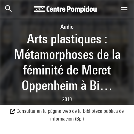
Skip to main content
Centre Pompidou
Audio
Arts plastiques :
Métamorphoses de la
féminité de Meret
Oppenheim à Bi…
2010
Consultar en la página web de la Biblioteca pública de
información (Bpi)