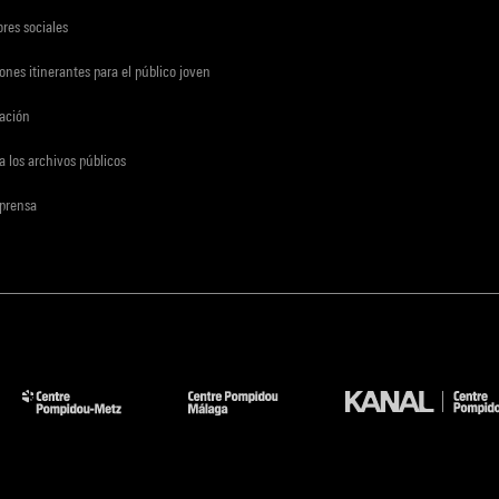
res sociales
ones itinerantes para el público joven
gación
a los archivos públicos
 prensa