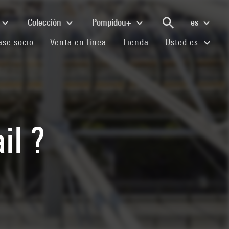
Colección
Pompidou+
es
(current)
(current)
(current)
se socio
Venta en línea
Tienda
Usted es
il ?