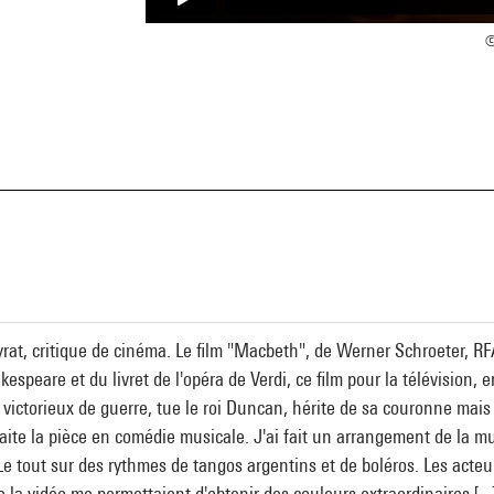
©
a
rat, critique de cinéma. Le film "Macbeth", de Werner Schroeter, RFA
kespeare et du livret de l'opéra de Verdi, ce film pour la télévision
ictorieux de guerre, tue le roi Duncan, hérite de sa couronne mais f
traite la pièce en comédie musicale. J'ai fait un arrangement de la m
Le tout sur des rythmes de tangos argentins et de boléros. Les acteu
 de la vidéo me permettaient d'obtenir des couleurs extraordinaires [.