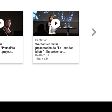
Captation
Captation
r :
Werner Schroeter :
Werner Schroete
 "Poussière
présentation de "Le Jour des
présentation de 
 project...
idiots" : En présence ...
Avant projection
07-01-2011
06-01-2011
11min 41s
20min 26s