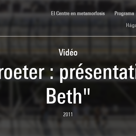
(current)
El Centre en metamorfosis
Programa
Hága
Vidéo
oeter : présenta
Beth"
2011