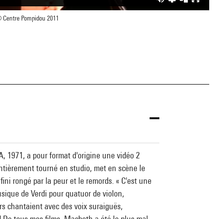
 Centre Pompidou 2011
, 1971, a pour format d'origine une vidéo 2
, entièrement tourné en studio, met en scène le
ini rongé par la peur et le remords. « C'est une
usique de Verdi pour quatuor de violon,
rs chantaient avec des voix suraiguës,
..] De tous mes films, Macbeth a été le plus mal