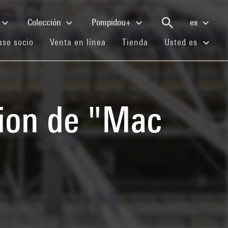
Colección
Pompidou+
es
(current)
(current)
(current)
se socio
Venta en línea
Tienda
Usted es
tion de "Mac