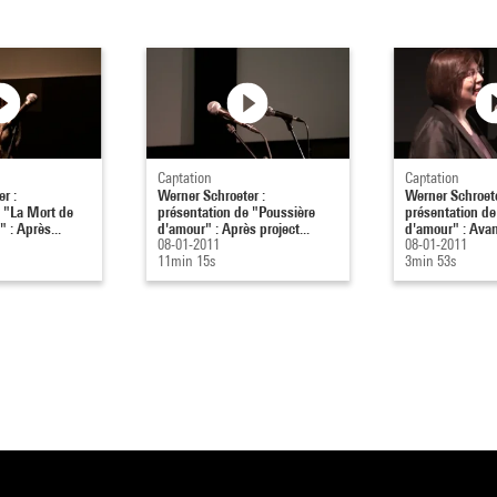
Captation
Captation
r :
Werner Schroeter :
Werner Schroete
 "La Mort de
présentation de "Poussière
présentation de
 : Après...
d'amour" : Après project...
d'amour" : Avant
08-01-2011
08-01-2011
11min 15s
3min 53s