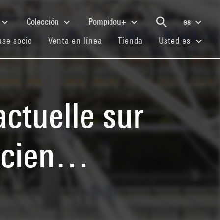
Colección
Pompidou+
es
(current)
(current)
(current)
se socio
Venta en línea
Tienda
Usted es
actuelle sur
 scien…