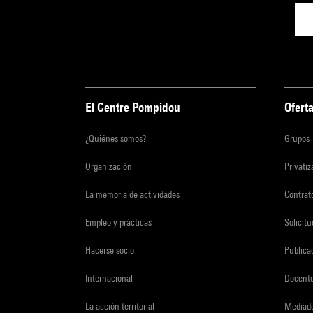
El Centre Pompidou
Oferta
¿Quiénes somos?
Grupos
Organización
Privati
La memoria de actividades
Contrato
Empleo y prácticas
Solicit
Hacerse socio
Publica
Internacional
Docent
La acción territorial
Mediado