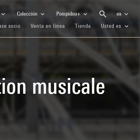
Colección
Pompidou+
es
(current)
(current)
(current)
se socio
Venta en línea
Tienda
Usted es
tion musicale