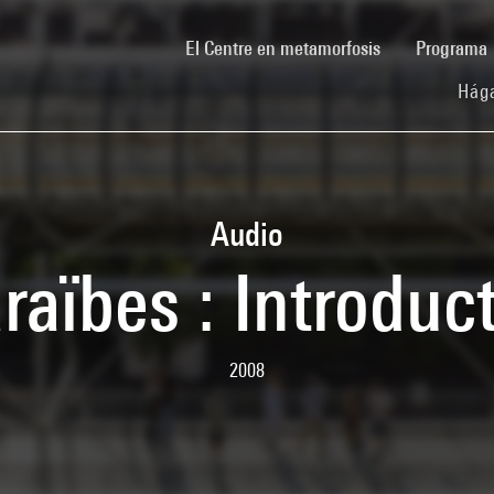
(current)
El Centre en metamorfosis
Programa
Hága
Audio
raïbes : Introduc
2008