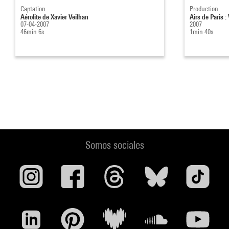
Captation
Production
Aérolite de Xavier Veilhan
Airs de Paris :
07-04-2007
2007
46min 6s
1min 40s
Somos sociales