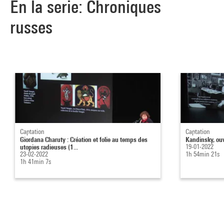
En la serie: Chroniques
russes
Captation
Captation
Giordana Charuty : Création et folie au temps des
Kandinsky, ou
utopies radieuses (1...
19-01-2022
23-02-2022
1h 54min 21s
1h 41min 7s