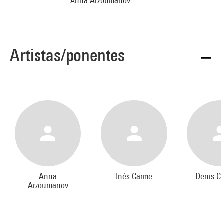
Anna Arzoumanov
Artistas/ponentes
Anna
Inès Carme
Denis C
Arzoumanov