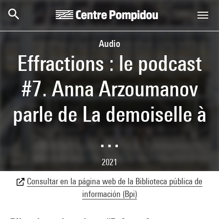
Skip to main content
Centre Pompidou
Audio
Effractions : le podcast
#7. Anna Arzoumanov
parle de La demoiselle à
…
2021
Consultar en la página web de la Biblioteca pública de
información (Bpi)