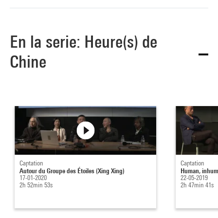
En la serie: Heure(s) de
Chine
Captation
Captation
Autour du Groupe des Étoiles (Xing Xing)
Human, inhuma
17-01-2020
22-05-2019
2h 52min 53s
2h 47min 41s