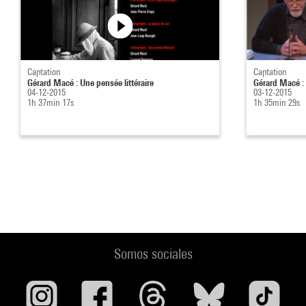
Captation
Captation
Gérard Macé : Une pensée littéraire
Gérard Macé : L
04-12-2015
03-12-2015
1h 37min 17s
1h 35min 29s
Somos sociales