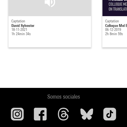
Captation
Captation
David Sylvester
Colloque Mel B
18-11-2021
06-12-2019
1h 24min 34s
2h 8min 59s
Somos sociales