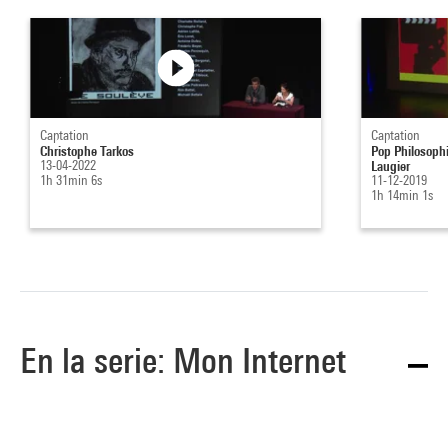
Captation
Captation
Christophe Tarkos
Pop Philosophi
13-04-2022
Laugier
1h 31min 6s
11-12-2019
1h 14min 1s
En la serie: Mon Internet