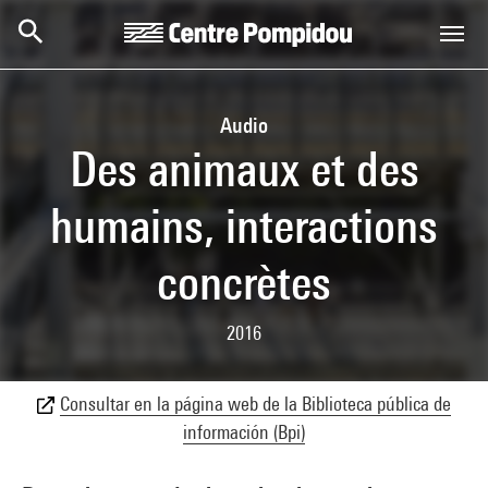
Skip to main content
Centre Pompidou
Audio
Des animaux et des
humains, interactions
concrètes
2016
Consultar en la página web de la Biblioteca pública de
información (Bpi)