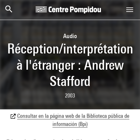
Skip to main content
Centre Pompidou
Audio
Réception/interprétation
à l'étranger : Andrew
Stafford
2003
Consultar en la página web de la Biblioteca pública de
información (Bpi)