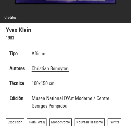
Créditos
© Centre Pompidou, 1983 ; Œuvre reproduite : Yves Klein © ADAGP, Paris 1983 ; Photographie :
Shunk-Kender © Roy Lichtenstein Foundation ; Conception graphique : Christian Beneyton
Yves Klein
1983
Tipo
Affiche
Autores
Christian Beneyton
Técnica
100x150 cm
Edición
Musee National D'Art Moderne / Centre
Georges Pompidou
Exposition
Klein (Yves)
Monochrome
Nouveau Realisme
Peintre