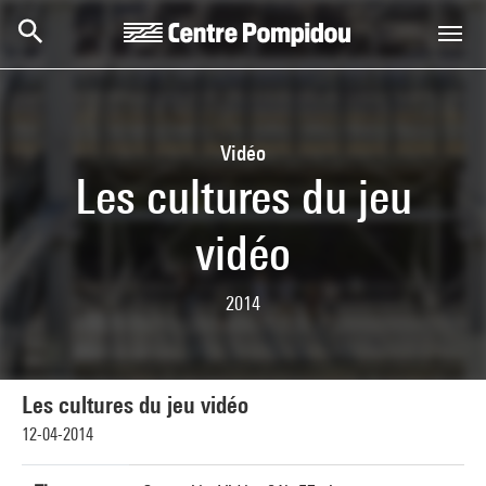
Skip to main content
Centre Pompidou
Vidéo
Les cultures du jeu
vidéo
2014
Les cultures du jeu vidéo
12-04-2014