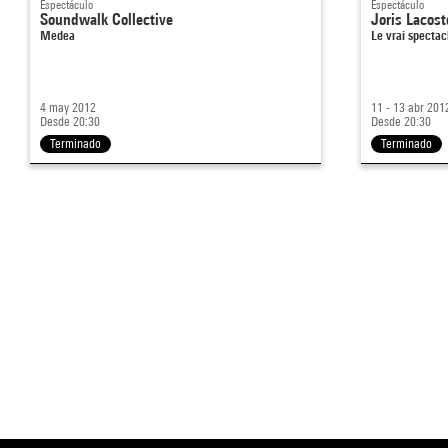
Espectáculo
Espectáculo
Soundwalk Collective
Joris Lacost
Medea
Le vrai spectac
4 may 2012
11 - 13 abr 201
Desde 20:30
Desde 20:30
Terminado
Terminado