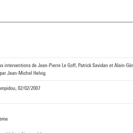
a
ux interventions de Jean-Pierre Le Goff, Patrick Savidan et Alain-Gé
e par Jean-Michel Helvig.
 Pompidou, 02/02/2007
lama