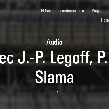
(current)
El Centre en metamorfosis
Programa
Hága
Audio
c J.-P. Legoff, P
Slama
2007