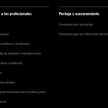
 a los profesionales
Peritaje y asesoramiento
Formations pour entreprises
zaciones
Formations pour les collectivités territor
s públicos y licitaciones
udes de préstamo y reproducciones
ciones y productos
es
res sociales
ones itinerantes para el público joven
gación