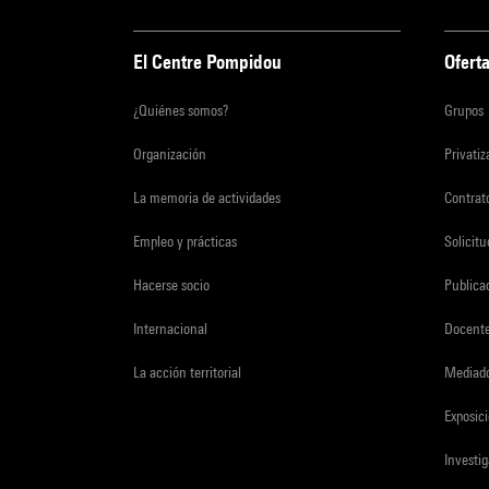
El Centre Pompidou
Oferta
¿Quiénes somos?
Grupos
Organización
Privati
La memoria de actividades
Contrato
Empleo y prácticas
Solicit
Hacerse socio
Publica
Internacional
Docent
La acción territorial
Mediado
Exposici
Investi