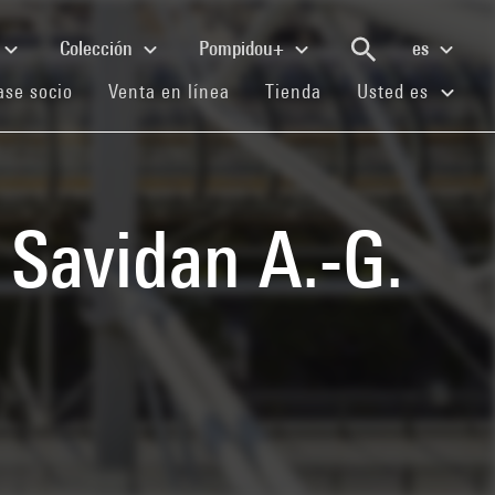
Colección
Pompidou+
es
(current)
(current)
(current)
se socio
Venta en línea
Tienda
Usted es
. Savidan A.-G.