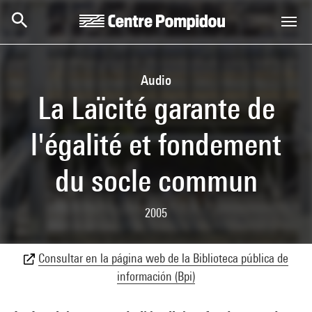
Skip to main content
Centre Pompidou
Audio
La Laïcité garante de
l'égalité et fondement
du socle commun
2005
Consultar en la página web de la Biblioteca pública de
información (Bpi)