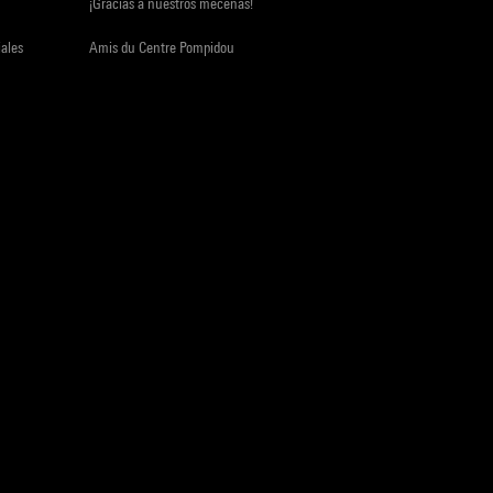
¡Gracias a nuestros mecenas!
iales
Amis du Centre Pompidou