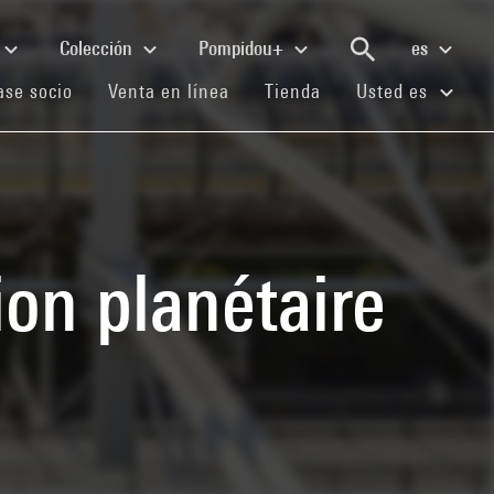
Colección
Pompidou+
es
(current)
(current)
(current)
se socio
Venta en línea
Tienda
Usted es
ion planétaire