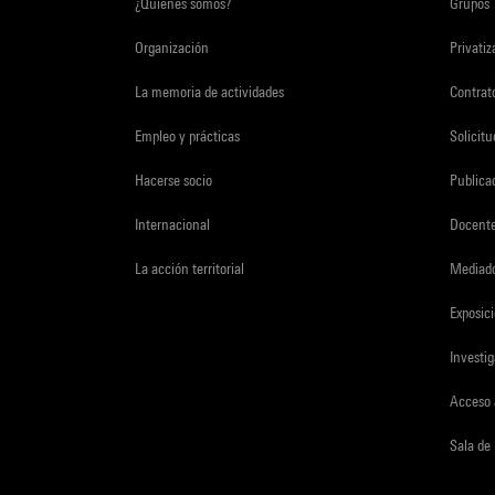
¿Quiénes somos?
Grupos
Organización
Privati
La memoria de actividades
Contrato
Empleo y prácticas
Solicit
Hacerse socio
Publica
Internacional
Docent
La acción territorial
Mediado
Exposici
Investi
Acceso 
Sala de