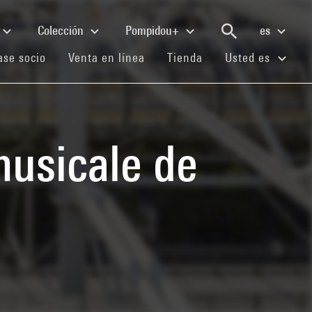
Colección
Pompidou+
es
(current)
(current)
(current)
se socio
Venta en línea
Tienda
Usted es
musicale de