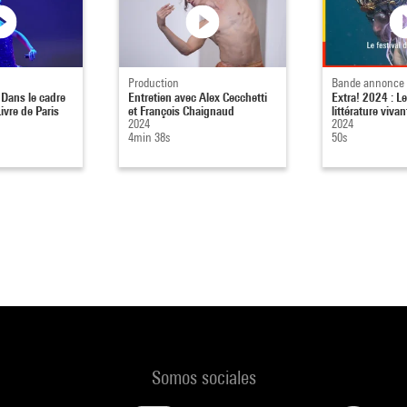
Production
Bande annonce
 Dans le cadre
Entretien avec Alex Cecchetti
Extra! 2024 : Le
ivre de Paris
et François Chaignaud
littérature vivan
2024
2024
4min 38s
50s
Somos sociales