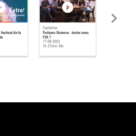
Captation
Captation
 festival de la
Fictions-Science : écrire avec
L'écrivain James
te
l'IA ?
prochain roman 
17-09-2023
ChatGPT
1h 27min 34s
17-09-2023
1h 20min 43s