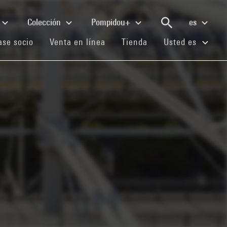
Colección
Pompidou+
es
(current)
(current)
(current)
se socio
Venta en línea
Tienda
Usted es