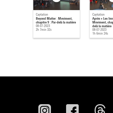
Captation
Captation
Beyond Matter : Moviment,
Après « Les Imm
chapitre 9 : Par-delà la matière
Moviment, chapi
08-07-2023
delà la matière
2h 7min 32s
08-07-2023
1h 6min 24s