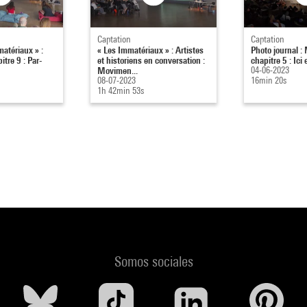
Captation
Captation
atériaux » :
« Les Immatériaux » : Artistes
Photo journal :
tre 9 : Par-
et historiens en conversation :
chapitre 5 : Ici 
Movimen...
04-06-2023
08-07-2023
16min 20s
1h 42min 53s
Somos sociales