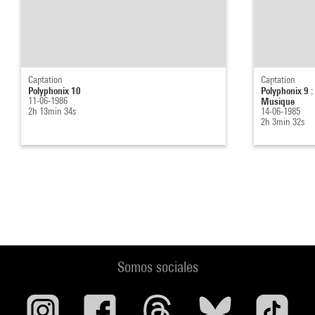
Captation
Captation
Polyphonix 10
Polyphonix 9 : 
11-06-1986
Musique
2h 13min 34s
14-06-1985
2h 3min 32s
Somos sociales