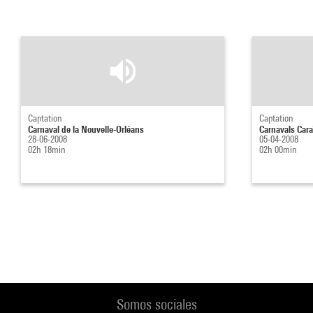
Captation
Captation
Carnaval de la Nouvelle-Orléans
Carnavals Cara
28-06-2008
05-04-2008
02h 18min
02h 00min
Somos sociales