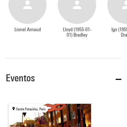
Lionel Arnaud
Lloyd (1955-01-
Igo (195
01) Bradley
Dr
Eventos
Centre Pompidou, Paris