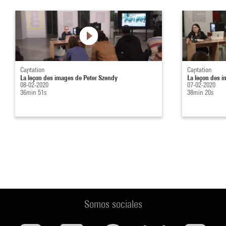
Captation
Captation
La leçon des images de Peter Szendy
La leçon des 
08-02-2020
07-02-2020
36min 51s
38min 20s
Somos sociales