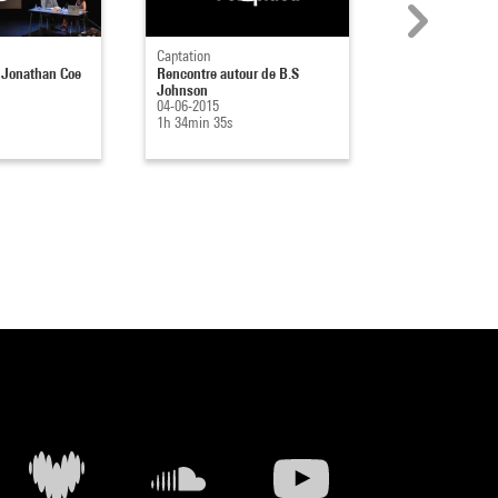
Captation
Captation
 Jonathan Coe
Rencontre autour de B.S
Les arts incohér
Johnson
29-05-2015
04-06-2015
1h 38min 34s
1h 34min 35s