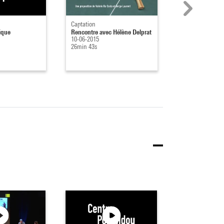
Captation
Captation
ique
Rencontre avec Hélène Delprat
Rencontre avec
10-06-2015
05-06-2015
26min 43s
1h 22min 32s