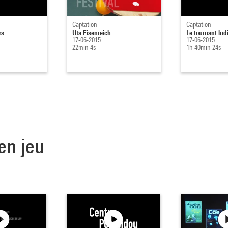
Captation
Captation
rs
Uta Eisenreich
Le tournant lud
17-06-2015
17-06-2015
22min 4s
1h 40min 24s
 en jeu