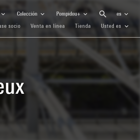
Colección
Pompidou+
es
(current)
(current)
(current)
se socio
Venta en línea
Tienda
Usted es
ieux