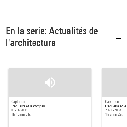
En la serie: Actualités de
l'architecture
Captation
Captation
L'équerre et le compas
L'équerre et l
07-11-2008
20-06-2008
1h 10min 51s
1h 8min 29s