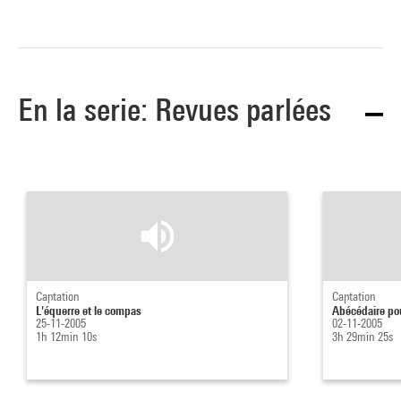
En la serie: Revues parlées
Captation
Captation
L'équerre et le compas
Abécédaire pou
25-11-2005
02-11-2005
1h 12min 10s
3h 29min 25s