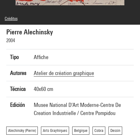
Créditos
© Centre Pompidou, 2004 ; Œuvre reproduite : Pierre Alechinsky, Dépeindre,1979 © ADAGP,
Paris, 2004 ; Conception graphique : Atelier de création graphique
Pierre Alechinsky
2004
Tipo
Affiche
Autores
Atelier de création graphique
Técnica
40x60 cm
Edición
Musee National D'Art Moderne-Centre De
Creation Industrielle / Centre Pompidou
Alechinsky (Pierre)
Arts Graphiques
Belgique
Cobra
Dessin