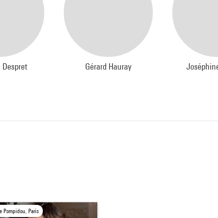
 Despret
Gérard Hauray
Joséphin
e Pompidou, Paris