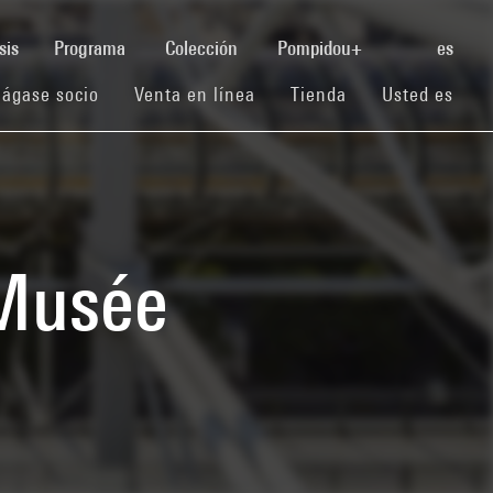
(current)
sis
Programa
Colección
Pompidou+
es
(current)
(current)
(current)
ágase socio
Venta en línea
Tienda
Usted es
 Musée