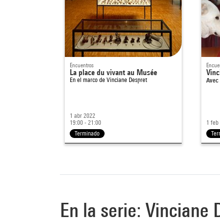
Encuentros
Encue
La place du vivant au Musée
Vinc
En el marco de
Vinciane Despret
Avec 
1 abr 2022
19:00 - 21:00
1 feb
Terminado
Ter
En la serie: Vinciane