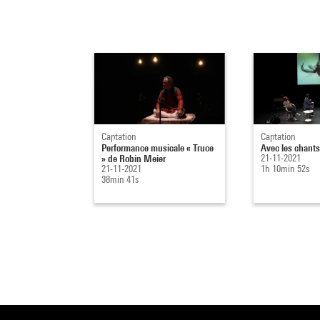
Captation
Captation
Performance musicale « Truce
Avec les chants
» de Robin Meier
21-11-2021
21-11-2021
1h 10min 52s
38min 41s