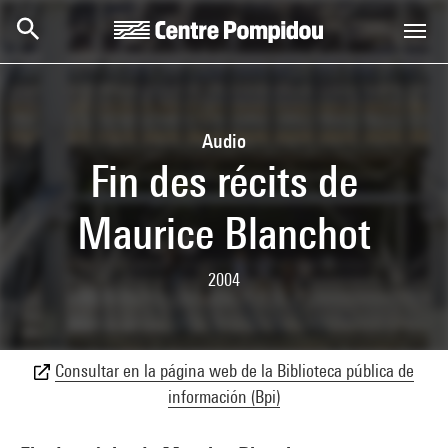
Skip to main content
Centre Pompidou
Audio
Fin des récits de
Maurice Blanchot
2004
Consultar en la página web de la Biblioteca pública de
información (Bpi)