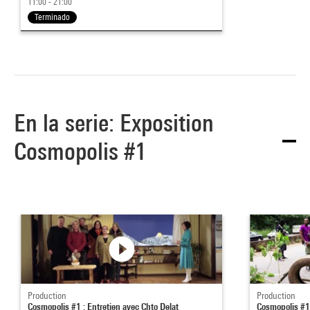
11:00 - 21:00
Terminado
En la serie: Exposition
Cosmopolis #1
Production
Production
Cosmopolis #1 : Entretien avec Chto Delat
Cosmopolis #1 