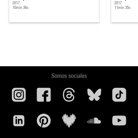
2017
2017
10min 36s
11min 35s
Somos sociales