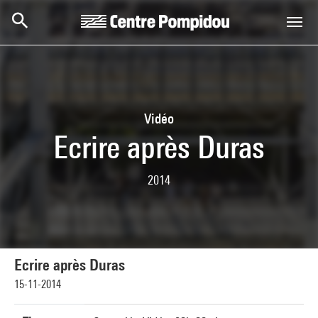
Skip to main content
Centre Pompidou
Vidéo
Ecrire après Duras
2014
Ecrire après Duras
15-11-2014