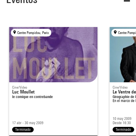
Centre Pompidou, Paris
Centre Pompi
Cine/Video
Cine/Video
Luc Moullet
Le Ventre d
le comique en contrebande
Géographie de 
En el marco de
10 may 2009
17 abr - 30 may 2009
Desde 16:30
Terminado
Terminado