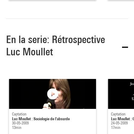
En la serie: Rétrospective
Luc Moullet
Captation
Captation
Luc Moullet : Sociologie de l'absurde
Luc Moullet : 
30-05-2009
24-05-2009
13min
17min