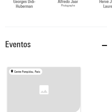
Georges Didi-
Alfredo Jaar
Hervé J
Huberman
Photographe
Laur
Eventos
Centre Pompidou, Paris