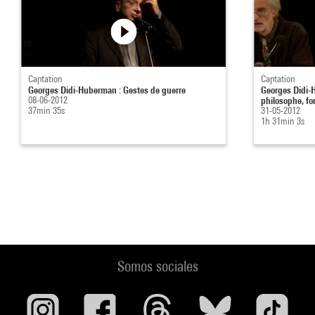
Captation
Captation
Georges Didi-Huberman : Gestes de guerre
Georges Didi-
08-06-2012
philosophe, fo
37min 35s
31-05-2012
1h 31min 3s
Somos sociales