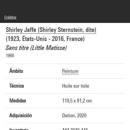
Créditos
© Adagp, Paris
Shirley Jaffe (Shirley Sternstein, dite)
Créditos fotográficos : Centre Pompidou, MNAM-CCI/Audrey Laurans/Dist.
GrandPalaisRmn
(1923, États-Unis - 2016, France)
Referencia de la imagen : 4N94932
Difusión de la imagen :
Sans titre (Little Matisse)
GrandPalaisRmnPhoto
1968
Ámbito
Peinture
Técnica
Huile sur toile
Medidas
119,5 x 91,2 cm
Adquisición
Dation, 2020