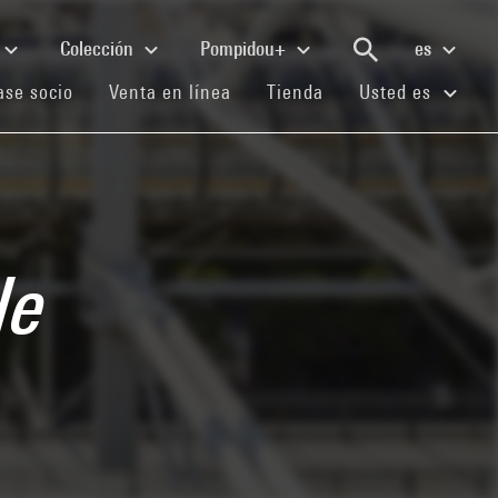
Colección
Pompidou+
es
(current)
(current)
(current)
se socio
Venta en línea
Tienda
Usted es
le