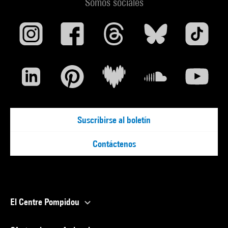
Somos sociales
Clavé sur le front de l''art : Perpignan, Musée d''art
Hyacinthe-Rigaud, 2 février-19 mai 2019. - [Gand] : Snoeck
Perpignan / Musée d''art Hyacinthe-Rigaud, 2018 (fig. 10 cit.
p. 23, 36 et reprod. coul. p. 23 (titré "Coquille-plage",
Collection particulière) (oeuvre non exposée)) . N° isbn 978-
94-6161-519-0
Voir la notice sur le portail de la Bibliothèque Kandinsky
Suscribirse al boletín
Contáctenos
El Centre Pompidou