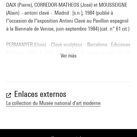
DAIX (Pierre), CORREDOR-MATHEOS (José) et MOUSSEIGNE
(Alain) .- antoni clavé -. Madrid : [s.n.], 1984 (publié à
l''occasion de l''exposition Antoni Clavé au Pavillon espagnol
à la Biennale de Venise, juin-septembre 1984) (cat. n° 61 cit.)
PERMANYER (Lluis). - Clavé sculpteur. - Barcelone : Ediciones
Poligrafa, 1989 (ill. 1 cit. p. 9, 16, 20, 26 et reprod. coul. fig. 12
Ver más
p. 15, reprod. p. 263) . N° isbn 84-343-0567-4
Voir la notice sur le portail de la Bibliothèque Kandinsky
DAIX (Pierre) . Antoni Clavé : assemblages 1960-1999 -.
Neuchâtel : Ides [et] Calendes, 2001 (cit. p. 5 et reprod. coul.
Enlaces externos
p. 4)
La collection du Musée national d’art moderne
Antoni Clavé. - Paris : Archives Antoni Clavé, 2011 (reprod.
coul. n.p.)