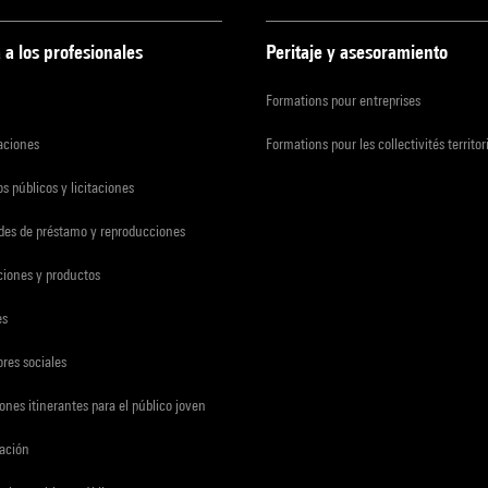
 a los profesionales
Peritaje y asesoramiento
Formations pour entreprises
zaciones
Formations pour les collectivités territor
s públicos y licitaciones
udes de préstamo y reproducciones
ciones y productos
es
res sociales
ones itinerantes para el público joven
gación