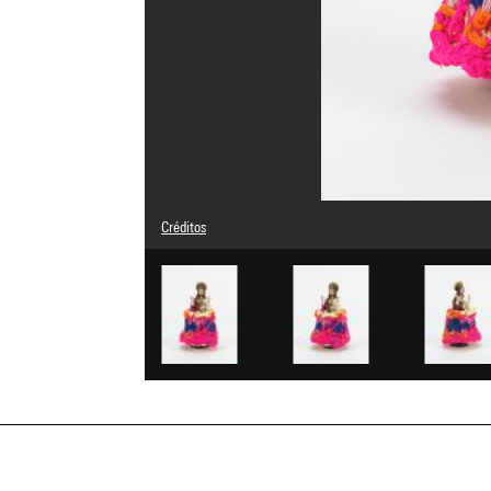
Créditos
© Laura Delvaux / La "S" Grand Atelier
Créditos fotográficos : Centre Pompidou, MNAM-CCI/Hélèn
Referencia de la imagen : 4Y06332
Difusión de la imagen :
GrandPalaisRmnPhoto