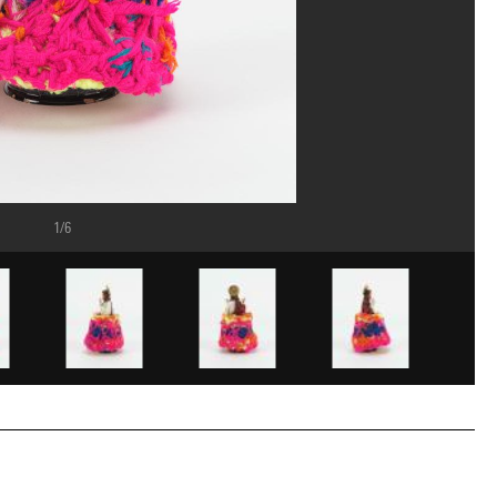
1/6
e Mauri/Dist. GrandPalaisRmn