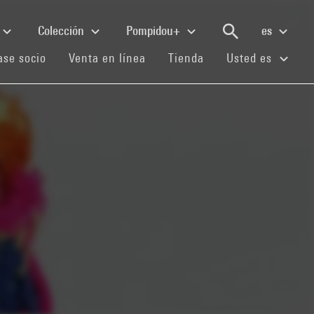
Colección
Pompidou+
es
(current)
(current)
(current)
se socio
Venta en línea
Tienda
Usted es