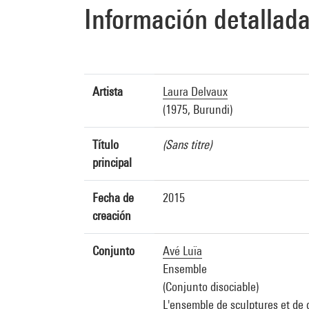
Información detallad
Artista
Laura Delvaux
(1975, Burundi)
Título
(Sans titre)
principal
Fecha de
2015
creación
Conjunto
Avé Luïa
Ensemble
(Conjunto disociable)
L'ensemble de sculptures et de d