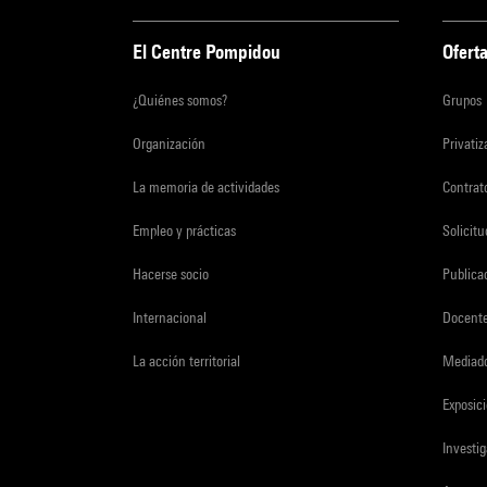
El Centre Pompidou
Oferta
¿Quiénes somos?
Grupos
Organización
Privati
La memoria de actividades
Contrato
Empleo y prácticas
Solicit
Hacerse socio
Publica
Internacional
Docent
La acción territorial
Mediado
Exposici
Investi