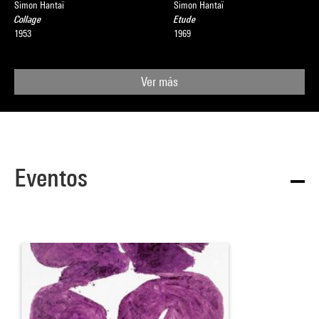
Simon Hantaï
Simon Hantaï
Collage
Etude
1953
1969
Ver más
Eventos