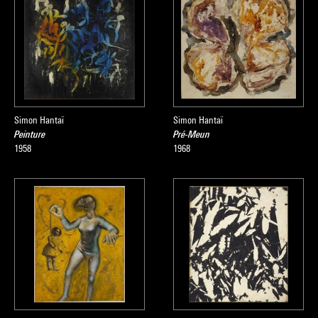
Simon Hantaï
Simon Hantaï
Peinture
Pré-Meun
1958
1968