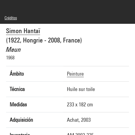
Créditos
© Archives Simon Hantaï / Adagp, Paris
Simon Hantaï
Créditos fotográficos : Centre Pompidou, MNAM-CCI/Philippe Migeat/Dist.
GrandPalaisRmn
(1922, Hongrie - 2008, France)
Referencia de la imagen : 4F16741 [2003 CX 0164]
Meun
1968
Ámbito
Peinture
Técnica
Huile sur toile
Medidas
233 x 182 cm
Adquisición
Achat, 2003