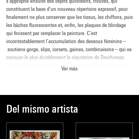
s’approprie ensuite des objets quotidiens, trouvés, qui
constituent la base d’un nouveau répertoire expressif, pour
finalement ne plus conserver que les tissus, les chiffons, puis
les bâches fluorescentes et, enfin, les plaques de blindage
qui finissent par remplacer la peinture. C’est
incontestablement l’accumulation des dessous féminins –
soutiens-gorge, slips, corsets, gaines, combinaisons – qui va
marquer le plus durablement la réputation de Deschamps.
L’insertion de ces dessous, qui conservent l’empreinte et les
Ver más
traces douteuses des corps qui les ont portés, a fait scandale
au nom de la morale religieuse (à Milan, en 1961) ou laïque
(à Paris, en 1962). Certaines de ces œuvres furent même
censurées (à Paris, en 1960). Ce n’est pourtant que dans le
souci de mettre en valeur des belles matières, autant que des
Del mismo artista
couleurs délicates, qu’il agence ses œuvres dans un véritable
travail de composition plastique. En opposant couleurs vives
et pastel, brillances et matités, rectitude et sinuosité des
lignes, souplesse et rigidité des textiles, il évoque, en poète,