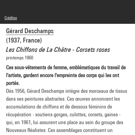
Créditos
© Adagp, Paris
Gérard Deschamps
Créditos fotográficos : Centre Pompidou, MNAM-CCI/Jacques Faujour/Dist.
GrandPalaisRmn
(1937, France)
Referencia de la imagen : 4R15721 [1995 CX 0524]
Les Chiffons de La Châtre - Corsets roses
printemps 1960
Ces sous-vêtements de femme, emblématiques du travail de
l'artiste, gardent encore l'empreinte des corps qui les ont
portés.
Dès 1956, Gérard Deschamps intègre des morceaux de tissus
dans ses peintures abstraites. Ces œuvres annoncent les
accumulations de chiffons et de dessous féminins de
récupération - soutiens-gorges, culottes, corsets, gaines -
qui, en 1961, lui assurent une place au sein du groupe des
Nouveaux Réalistes. Ces assemblages constituent un