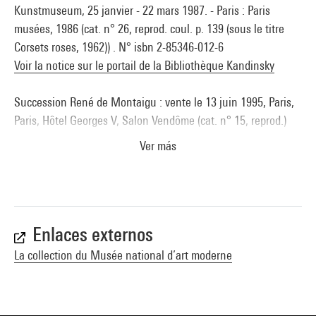
Kunstmuseum, 25 janvier - 22 mars 1987. - Paris : Paris
musées, 1986 (cat. n° 26, reprod. coul. p. 139 (sous le titre
Corsets roses, 1962)) . N° isbn 2-85346-012-6
Voir la notice sur le portail de la Bibliothèque Kandinsky
Succession René de Montaigu : vente le 13 juin 1995, Paris,
Paris, Hôtel Georges V, Salon Vendôme (cat. n° 15, reprod.)
Ver más
La Collection du Musée national d''art moderne : acquisitions
1986-1996. - Paris : éd. du Centre Pompidou, 1996 (sous la dir.
d''Agnès de la Beaumelle et Nadine Pouillon) (cit. p. 120,
reprod. coul. p. 121) . N° isbn 2-85850-908-5
Voir la notice sur le portail de la Bibliothèque Kandinsky
Enlaces externos
La collection du Musée national d’art moderne
Made in France 1947 1997 : Petit journal accrochage du
musée : Paris, Musée national d''art moderne, Centre
Georges Pompidou, 1997 (repr. coul.) . N° isbn 2-85850-961-1