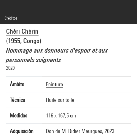
Créditos
© Adagp, Paris
Chéri Chérin
Créditos fotográficos : Centre Pompidou, MNAM-CCI/Audrey Laurans/Dist.
GrandPalaisRmn
(1955, Congo)
Referencia de la imagen : 4Y11041
Difusión de la imagen :
Hommage aux donneurs d'espoir et aux
GrandPalaisRmnPhoto
personnels soignants
2020
Ámbito
Peinture
Técnica
Huile sur toile
Medidas
116 x 167,5 cm
Adquisición
Don de M. Didier Meurgues, 2023