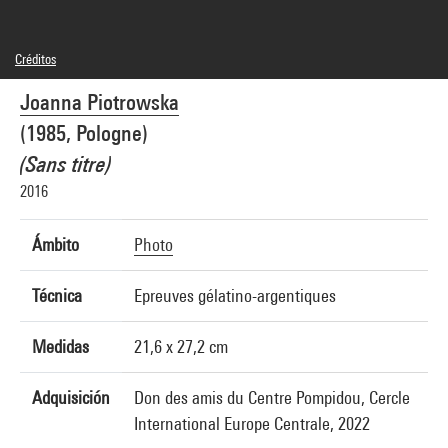
Créditos
© Joanna Piotrowska
Joanna Piotrowska
Créditos fotográficos : Centre Pompidou, MNAM-CCI/Hélène Mauri/Dist.
GrandPalaisRmn
(1985, Pologne)
Referencia de la imagen : 4Y07404
Difusión de la imagen :
(Sans titre)
GrandPalaisRmnPhoto
2016
Ámbito
Photo
Técnica
Epreuves gélatino-argentiques
Medidas
21,6 x 27,2 cm
Adquisición
Don des amis du Centre Pompidou, Cercle
International Europe Centrale, 2022