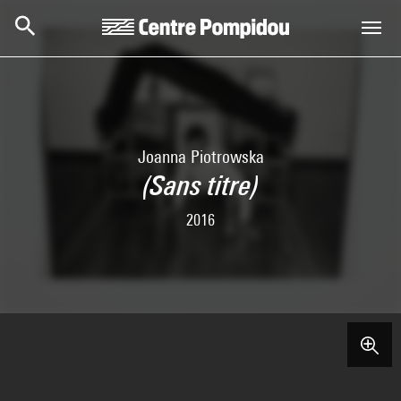
Skip to main content
Centre Pompidou
Joanna Piotrowska
(Sans titre)
2016