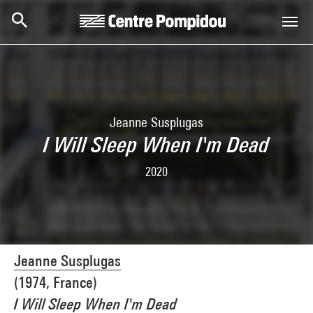
Skip to main content
Centre Pompidou
Jeanne Susplugas
I Will Sleep When I'm Dead
2020
Jeanne Susplugas
(1974, France)
I Will Sleep When I'm Dead